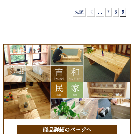
先頭
＜
...
7
8
9
商品詳細のページへ