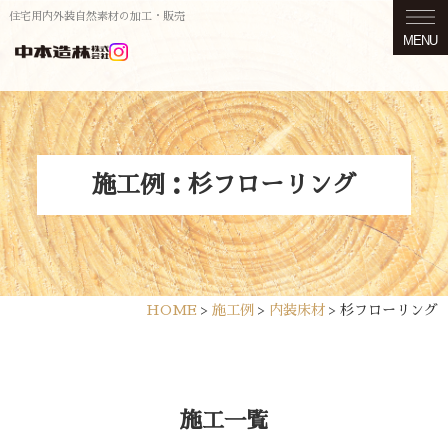
住宅用内外装自然素材の加工・販売
MENU
施工例：杉フローリング
HOME
>
施工例
>
内装床材
>
杉フローリング
施工一覧