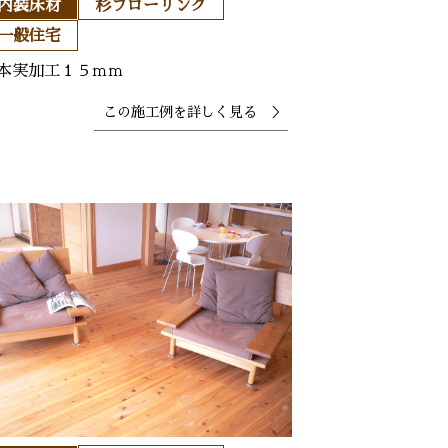
内装床材
杉フローリング
一般住宅
本実加工１５ｍｍ
この施工例を
詳しく見る ＞