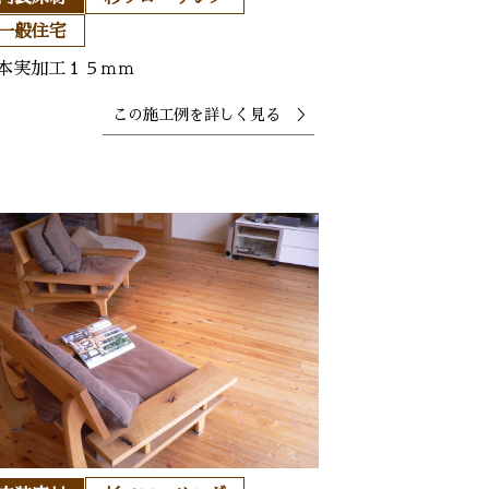
一般住宅
本実加工１５ｍｍ
この施工例を
詳しく見る ＞