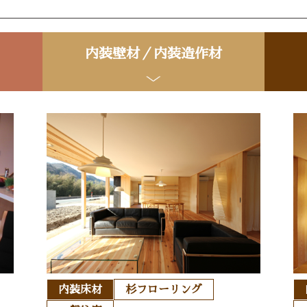
内装壁材／内装造作材
内装床材
杉フローリング