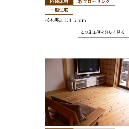
内装床材
杉フローリング
一般住宅
杉本実加工１５ｍｍ
この施工例を
詳しく見る 