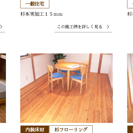
一般住宅
杉本実加工１５ｍｍ
杉
＞
この施工例を
詳しく見る ＞
内装床材
杉フローリング