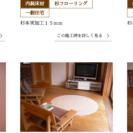
内装床材
杉フローリング
一般住宅
杉本実加工１５ｍｍ
杉
＞
この施工例を
詳しく見る ＞