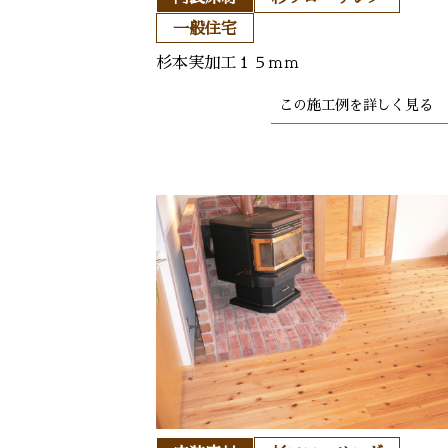
一般住宅
杉本実加工１５ｍｍ
この施工例を
詳しく見る 