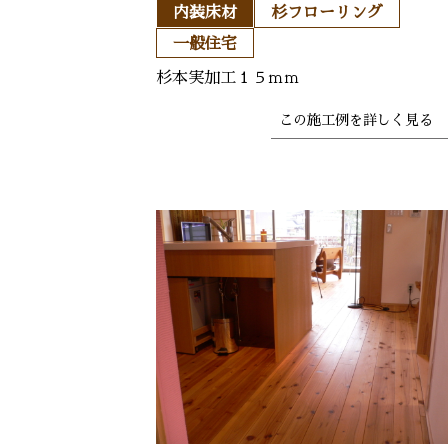
内装床材
杉フローリング
一般住宅
杉本実加工１５ｍｍ
この施工例を
詳しく見る 