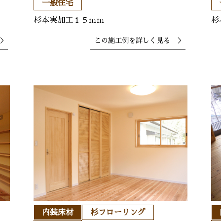
一般住宅
杉本実加工１５ｍｍ
杉
＞
この施工例を
詳しく見る ＞
内装床材
杉フローリング