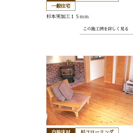
一般住宅
杉本実加工１５ｍｍ
この施工例を
詳しく見る 
内装床材
杉フローリング