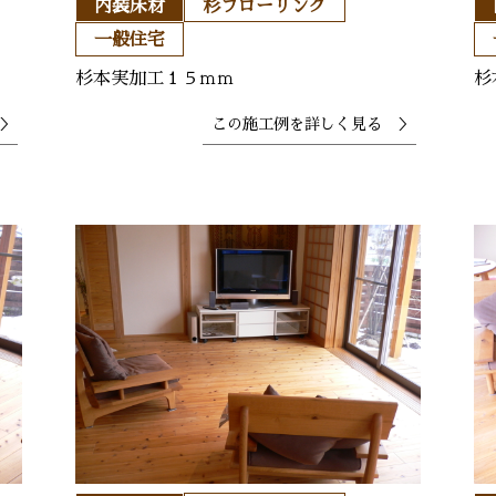
内装床材
杉フローリング
一般住宅
杉本実加工１５ｍｍ
杉
＞
この施工例を
詳しく見る ＞