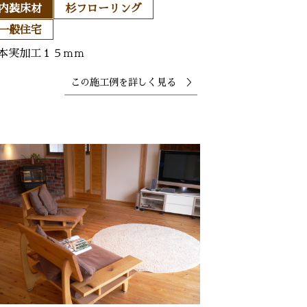
内装床材
杉フローリング
一般住宅
本実加工１５ｍｍ
この施工例を
詳しく見る ＞