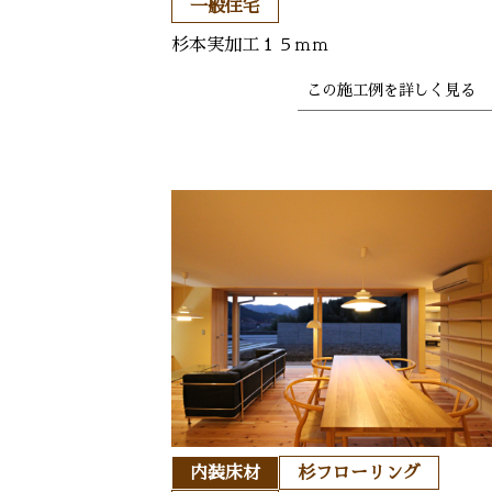
一般住宅
杉本実加工１５ｍｍ
この施工例を
詳しく見る 
内装床材
杉フローリング