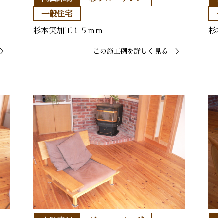
一般住宅
杉本実加工１５ｍｍ
杉
＞
この施工例を
詳しく見る ＞