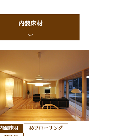
内装床材
内装床材
杉フローリング