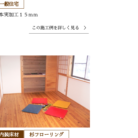
一般住宅
本実加工１５ｍｍ
この施工例を
詳しく見る ＞
内装床材
杉フローリング