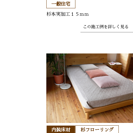
一般住宅
杉本実加工１５ｍｍ
この施工例を
詳しく見る 
内装床材
杉フローリング