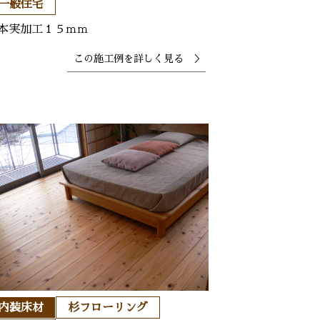
一般住宅
本実加工１５ｍｍ
この施工例を
詳しく見る ＞
内装床材
杉フローリング