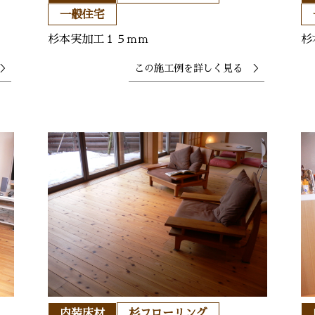
一般住宅
杉本実加工１５ｍｍ
杉
＞
この施工例を
詳しく見る ＞
内装床材
杉フローリング