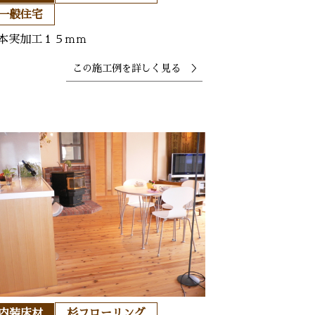
一般住宅
本実加工１５ｍｍ
この施工例を
詳しく見る ＞
内装床材
杉フローリング