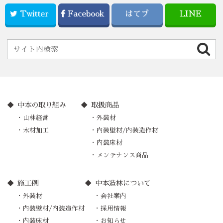
Twitter
Facebook
はてブ
LINE
中本の取り組み
取扱商品
山林経営
外装材
木材加工
内装壁材/内装造作材
内装床材
メンテナンス商品
施工例
中本造林について
外装材
会社案内
内装壁材/内装造作材
採用情報
内装床材
お知らせ