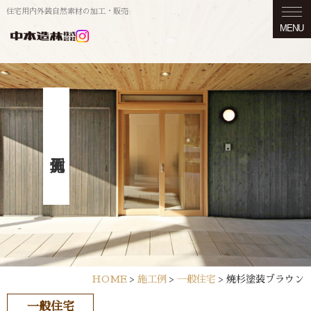
住宅用内外装自然素材の加工・販売
MENU
HOME
>
施工例
>
一般住宅
>
焼杉塗装ブラウン
一般住宅