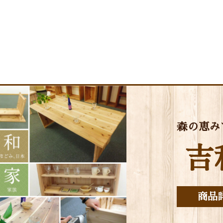
森の恵み
吉
商品