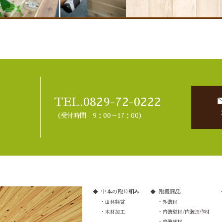
TEL.0829-72-0222
（受付時間 9：00～17：00）
中本の取り組み
取扱商品
山林経営
外装材
木材加工
内装壁材/内装造作材
内装床材