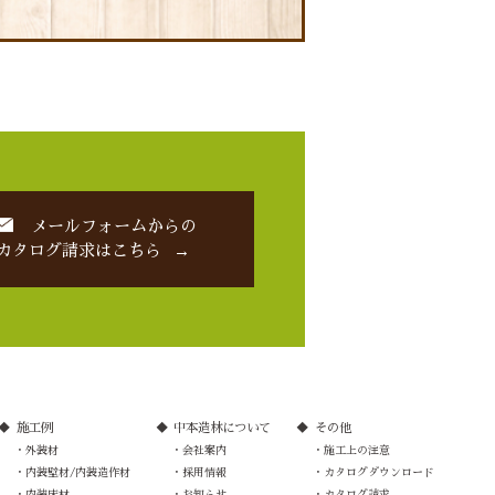
メールフォームからの
カタログ請求はこちら
施工例
中本造林について
その他
外装材
会社案内
施工上の注意
内装壁材/内装造作材
採用情報
カタログダウンロード
内装床材
お知らせ
カタログ請求