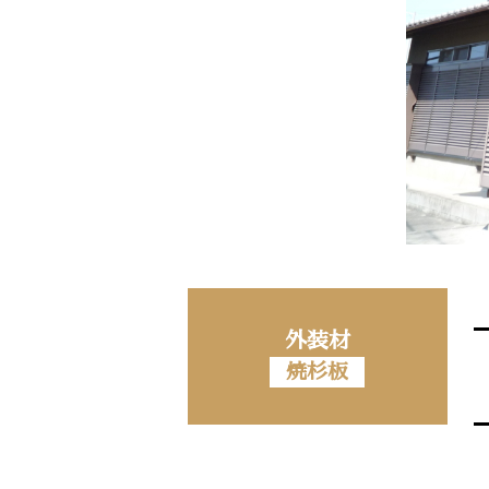
外装材
焼杉板