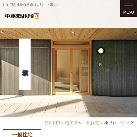
住宅用内外装自然素材の加工・販売
MENU
HOME
>
施工例
>
一般住宅
>
桧フローリング
一般住宅