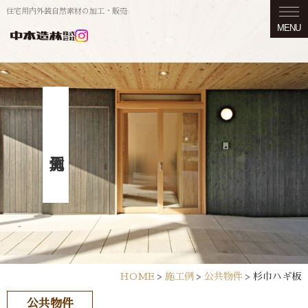
住宅用内外装自然素材の加工・販売
MENU
HOME
>
施工例
>
公共物件
>
杉巾ハギ板
公共物件