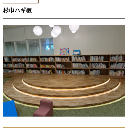
杉巾ハギ板