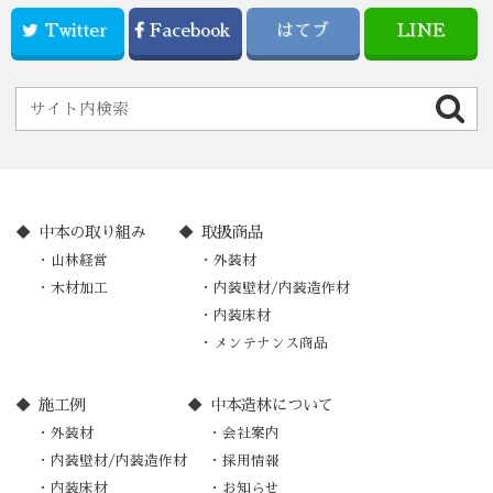
Twitter
Facebook
はてブ
LINE
中本の取り組み
取扱商品
山林経営
外装材
木材加工
内装壁材/内装造作材
内装床材
メンテナンス商品
施工例
中本造林について
外装材
会社案内
内装壁材/内装造作材
採用情報
内装床材
お知らせ