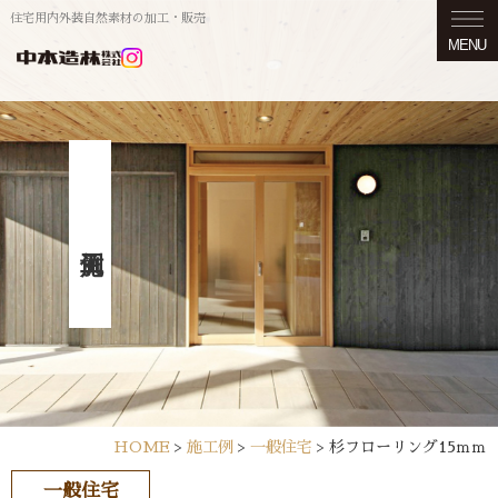
住宅用内外装自然素材の加工・販売
MENU
HOME
>
施工例
>
一般住宅
>
杉フローリング15ｍｍ
一般住宅