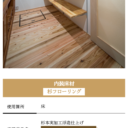
内装床材
杉フローリング
床
使用箇所
杉本実加工浮造仕上げ